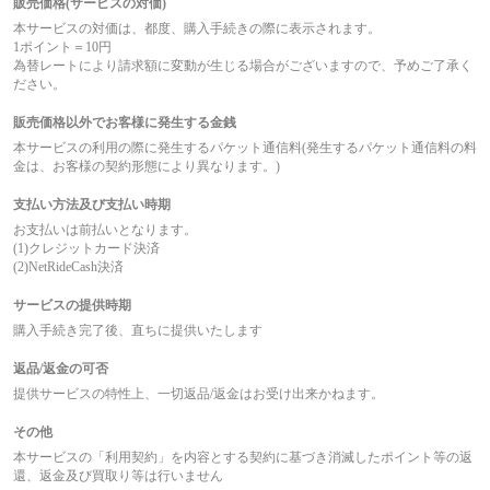
販売価格(サービスの対価)
本サービスの対価は、都度、購入手続きの際に表示されます。
1ポイント＝10円
為替レートにより請求額に変動が生じる場合がございますので、予めご了承く
ださい。
販売価格以外でお客様に発生する金銭
本サービスの利用の際に発生するパケット通信料(発生するパケット通信料の料
金は、お客様の契約形態により異なります。)
支払い方法及び支払い時期
お支払いは前払いとなります。
(1)クレジットカード決済
(2)NetRideCash決済
サービスの提供時期
購入手続き完了後、直ちに提供いたします
返品/返金の可否
提供サービスの特性上、一切返品/返金はお受け出来かねます。
その他
本サービスの「利用契約」を内容とする契約に基づき消滅したポイント等の返
還、返金及び買取り等は行いません